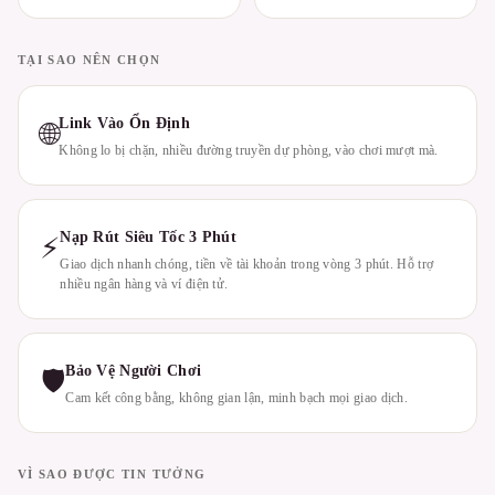
TẠI SAO NÊN CHỌN
Link Vào Ổn Định
🌐
Không lo bị chặn, nhiều đường truyền dự phòng, vào chơi mượt mà.
Nạp Rút Siêu Tốc 3 Phút
⚡
Giao dịch nhanh chóng, tiền về tài khoản trong vòng 3 phút. Hỗ trợ
nhiều ngân hàng và ví điện tử.
Bảo Vệ Người Chơi
🛡
Cam kết công bằng, không gian lận, minh bạch mọi giao dịch.
VÌ SAO ĐƯỢC TIN TƯỞNG