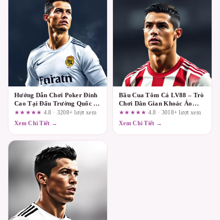
Hướng Dẫn Chơi Poker Đỉnh
Bầu Cua Tôm Cá LV88 – Trò
Cao Tại Đấu Trường Quốc Tế
Chơi Dân Gian Khoác Áo
VMAX
Hiện Đại, Ai Thực Sự Nên
★★★★★
4.8 · 3208+ lượt xem
★★★★★
4.8 · 3018+ lượt xem
Chơi?
Xem Chi Tiết →
Xem Chi Tiết →