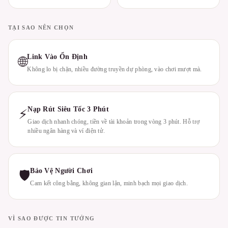
TẠI SAO NÊN CHỌN
Link Vào Ổn Định
🌐
Không lo bị chặn, nhiều đường truyền dự phòng, vào chơi mượt mà.
Nạp Rút Siêu Tốc 3 Phút
⚡
Giao dịch nhanh chóng, tiền về tài khoản trong vòng 3 phút. Hỗ trợ
nhiều ngân hàng và ví điện tử.
Bảo Vệ Người Chơi
🛡
Cam kết công bằng, không gian lận, minh bạch mọi giao dịch.
VÌ SAO ĐƯỢC TIN TƯỞNG