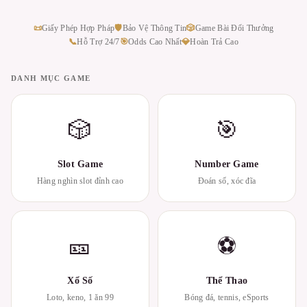
📜
Giấy Phép Hợp Pháp
🛡
Bảo Vệ Thông Tin
🎲
Game Bài Đổi Thưởng
📞
Hỗ Trợ 24/7
🎯
Odds Cao Nhất
💎
Hoàn Trả Cao
DANH MỤC GAME
🎲
🎯
Slot Game
Number Game
Hàng nghìn slot đỉnh cao
Đoán số, xóc đĩa
🎫
⚽
Xổ Số
Thể Thao
Loto, keno, 1 ăn 99
Bóng đá, tennis, eSports