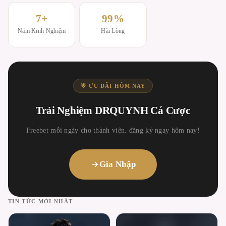
7+
99%
Năm Kinh Nghiệm
Hài Lòng
🌟 ƯU ĐÃI HÔM NAY
Trải Nghiệm DRQUYNH Cá Cược
Freebet mỗi ngày cho thành viên. đăng ký ngay hôm nay!
Gia Nhập
TIN TỨC MỚI NHẤT