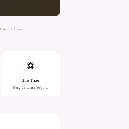

Hoàn Trả Cao
⚽
Thể Thao
Bóng đá, tennis, eSports