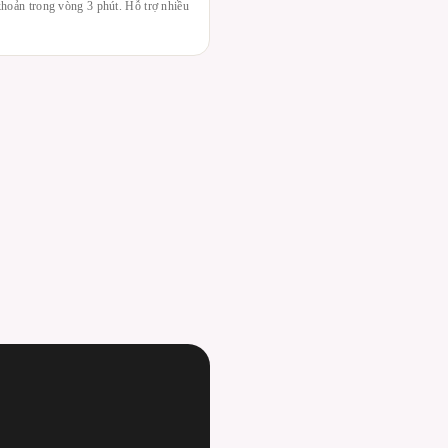
khoản trong vòng 3 phút. Hỗ trợ nhiều