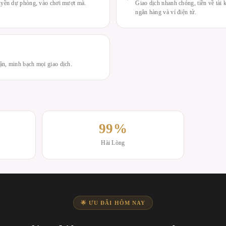
uyền dự phòng, vào chơi mượt mà.
Giao dịch nhanh chóng, tiền về tài 
ngân hàng và ví điện tử.
ận, minh bạch mọi giao dịch.
99%
Hài Lòng
🌟 ƯU ĐÃI HÔM NAY