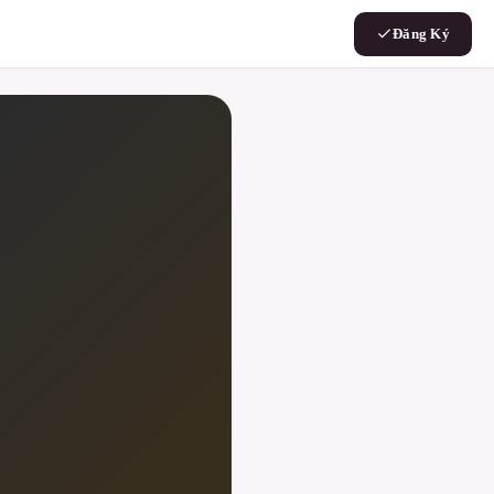
Đăng Ký