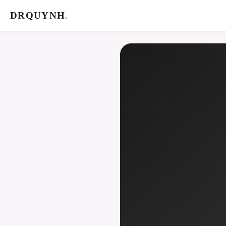
DRQUYNH
.