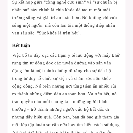
Sự kết hợp giữa "công nghệ cứu sinh" và "sự chuẩn bị
nhân sự" này chính là chìa khóa để tạo ra một môi
trường sống và giải trí an toàn hơn. Nó không chỉ cứu
sống một người, mà còn lan tỏa một thông điệp nhân
văn sâu sắc: "Sức khỏe là trên hết".
Kết luận
Việc bố trí dày đặc các trạm y tế lưu động với máy khử
rung tim tự động dọc các tuyến đường vào sân vận
động lớn là một minh chứng rõ ràng cho sự tiến bộ
trong tư duy tổ chức sự kiện và chăm sóc sức khỏe
cộng đồng. Nó biến những nơi từng tiềm ẩn nhiều rủi
ro thành những điểm đến an toàn hơn. Và trên hết, nó
trao quyền cho mỗi chúng ta – những người bình
thường – trở thành những người cứu hộ bất đắc dĩ
nhưng đầy hiệu quả. Còn bạn, bạn đã bao giờ tham gia
một lớp tập huấn sơ cấp cứu hay tìm hiểu cách sử dụng
AED chưa? Hãy chia sẻ trải nghiệm của bạn ở phần