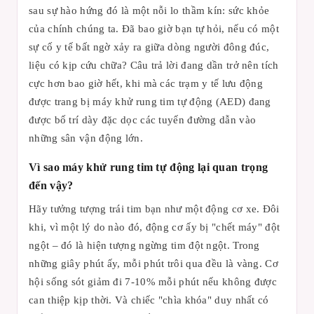
sau sự hào hứng đó là một nỗi lo thầm kín: sức khỏe
của chính chúng ta. Đã bao giờ bạn tự hỏi, nếu có một
sự cố y tế bất ngờ xảy ra giữa dòng người đông đúc,
liệu có kịp cứu chữa? Câu trả lời đang dần trở nên tích
cực hơn bao giờ hết, khi mà các trạm y tế lưu động
được trang bị máy khử rung tim tự động (AED) đang
được bố trí dày đặc dọc các tuyến đường dẫn vào
những sân vận động lớn.
Vì sao máy khử rung tim tự động lại quan trọng
đến vậy?
Hãy tưởng tượng trái tim bạn như một động cơ xe. Đôi
khi, vì một lý do nào đó, động cơ ấy bị "chết máy" đột
ngột – đó là hiện tượng ngừng tim đột ngột. Trong
những giây phút ấy, mỗi phút trôi qua đều là vàng. Cơ
hội sống sót giảm đi 7-10% mỗi phút nếu không được
can thiệp kịp thời. Và chiếc "chìa khóa" duy nhất có