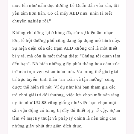
mọc lên như nấm dọc đường Lê Duẩn dẫn vào sân, tôi
yên tâm hơn hẳn. Có cả máy AED nữa, nhìn là biết
chuyên nghiệp rồi."
Không chỉ dừng lại ở bóng đá, các sự kiện âm nhạc
lớn, lễ hội đường phố cũng đang áp dụng mô hình này.
Sự hiện diện của các trạm AED không chỉ là một thiết
bị y tế, mà còn là một thông điệp: "Chúng tôi quan tâm
đến bạn". Nó biến những giây phút thăng hoa cảm xúc
trở nên trọn vẹn và an toàn hơn. Và trong thế giới giải
trí trực tuyến, tinh thần "an toàn và tận hưởng" cũng
được thể hiện rõ nét. Ví dụ như khi bạn tham gia các
trò chơi giải trí đổi thưởng, việc lựa chọn một nền tảng
uy tín như
UU 88
cũng giống như việc bạn chọn một
sân vận động có trang bị đầy đủ thiết bị y tế vậy. Sự an
tâm về mặt kỹ thuật và pháp lý chính là nền tảng cho
những giây phút thư giãn đích thực.