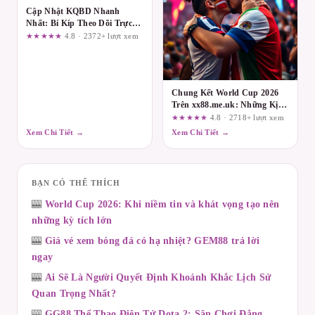
Cập Nhật KQBD Nhanh
Nhất: Bí Kíp Theo Dõi Trực
Tiếp Cùng Gavangtv
★★★★★
4.8 · 2372+ lượt xem
Chung Kết World Cup 2026
Trên xx88.me.uk: Những Kịch
Bản Có Thể Xảy Ra Sau 90
★★★★★
4.8 · 2718+ lượt xem
Phút
Xem Chi Tiết →
Xem Chi Tiết →
BẠN CÓ THỂ THÍCH
🎰
World Cup 2026: Khi niềm tin và khát vọng tạo nên
những kỳ tích lớn
🎰
Giá vé xem bóng đá có hạ nhiệt? GEM88 trả lời
ngay
🎰
Ai Sẽ Là Người Quyết Định Khoảnh Khắc Lịch Sử
Quan Trọng Nhất?
🎰
GG88 Thể Thao Điện Tử Dota 2: Sân Chơi Đẳng