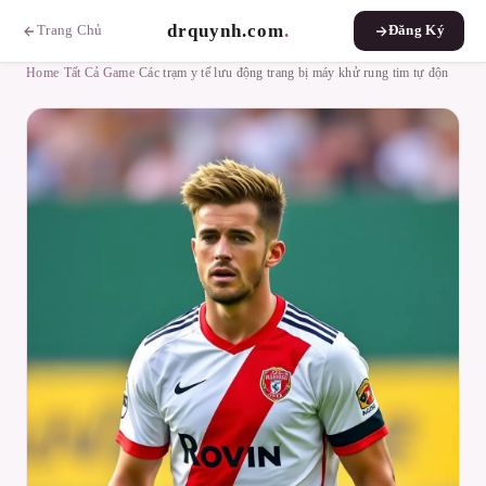
drquynh.com
.
Trang Chủ
Đăng Ký
Home
›
Tất Cả Game
›
Các trạm y tế lưu động trang bị máy khử rung tim tự độn