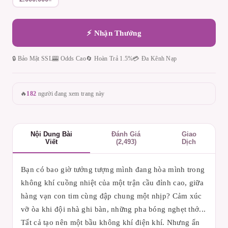
⚡ Nhận Thưởng
🔒 Bảo Mật SSL
🎰 Odds Cao
🔄 Hoàn Trả 1.5%
💳 Đa Kênh Nạp
🔥
182
người đang xem trang này
Nội Dung Bài
Đánh Giá
Giao
Viết
(2,493)
Dịch
Bạn có bao giờ tưởng tượng mình đang hòa mình trong
không khí cuồng nhiệt của một trận cầu đỉnh cao, giữa
hàng vạn con tim cùng đập chung một nhịp? Cảm xúc
vỡ òa khi đội nhà ghi bàn, những pha bóng nghẹt thở...
Tất cả tạo nên một bầu không khí điện khí. Nhưng ẩn