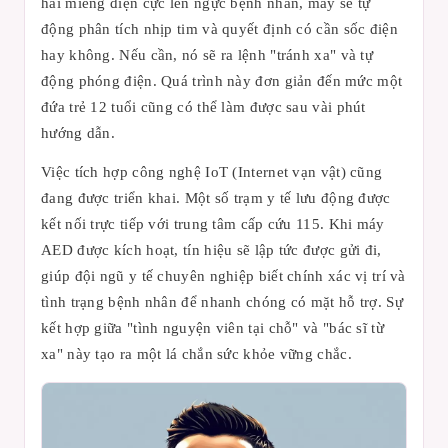
hai miếng điện cực lên ngực bệnh nhân, máy sẽ tự
động phân tích nhịp tim và quyết định có cần sốc điện
hay không. Nếu cần, nó sẽ ra lệnh "tránh xa" và tự
động phóng điện. Quá trình này đơn giản đến mức một
đứa trẻ 12 tuổi cũng có thể làm được sau vài phút
hướng dẫn.
Việc tích hợp công nghệ IoT (Internet vạn vật) cũng
đang được triển khai. Một số trạm y tế lưu động được
kết nối trực tiếp với trung tâm cấp cứu 115. Khi máy
AED được kích hoạt, tín hiệu sẽ lập tức được gửi đi,
giúp đội ngũ y tế chuyên nghiệp biết chính xác vị trí và
tình trạng bệnh nhân để nhanh chóng có mặt hỗ trợ. Sự
kết hợp giữa "tình nguyện viên tại chỗ" và "bác sĩ từ
xa" này tạo ra một lá chắn sức khỏe vững chắc.