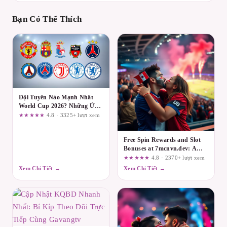
Bạn Có Thể Thích
Đội Tuyển Nào Mạnh Nhất
World Cup 2026? Những Ứng
Cử Viên Sáng Giá
★★★★★
4.8 · 3325+ lượt xem
Free Spin Rewards and Slot
Bonuses at 7mcnvn.dev: A
Detailed Terms-and-
★★★★★
4.8 · 2370+ lượt xem
Conditions Breakdown
Xem Chi Tiết →
Xem Chi Tiết →