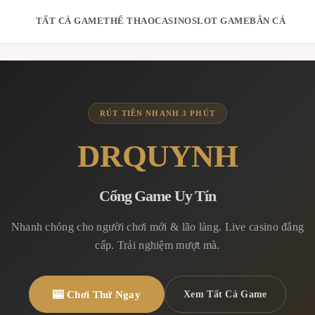
TẤT CẢ GAME
THỂ THAO
CASINO
SLOT GAME
BẮN CÁ
RÚT TIỀN NHANH 3 PHÚT
DRQUYNH
Cổng Game Uy Tín
Nhanh chóng cho người chơi mới & lão làng. Live casino đẳng
cấp. Trải nghiệm mượt mà.
🎰 Chơi Thử Ngay
Xem Tất Cả Game