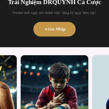
Trải Nghiệm DRQUYNH Cá Cược
Freebet mỗi ngày cho thành viên. đăng ký ngay hôm nay!
Gia Nhập