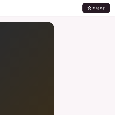
Đăng Ký