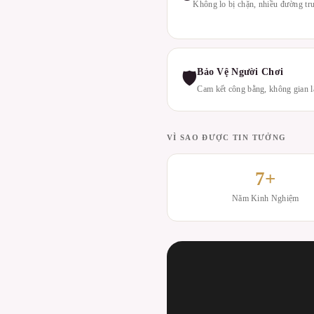
Không lo bị chặn, nhiều đường tr
Bảo Vệ Người Chơi
🛡
Cam kết công bằng, không gian l
VÌ SAO ĐƯỢC TIN TƯỞNG
7+
Năm Kinh Nghiệm