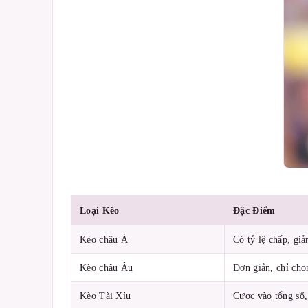
Loại Kèo
Đặc Điểm
Kèo châu Á
Có tỷ lệ chấp, giả
Kèo châu Âu
Đơn giản, chỉ chọ
Kèo Tài Xỉu
Cược vào tổng số,