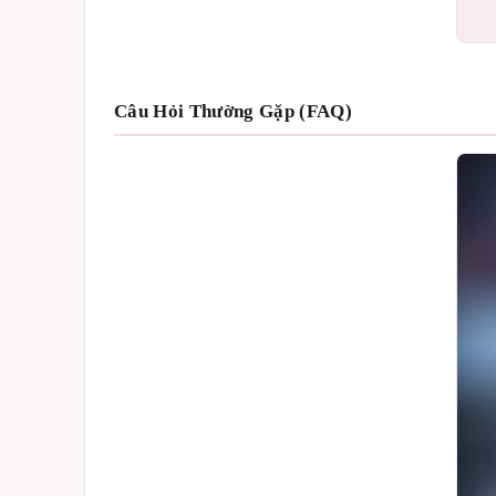
Câu Hỏi Thường Gặp (FAQ)