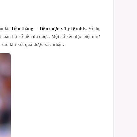
ản là:
Tiền thắng = Tiền cược x Tỷ lệ odds
. Ví dụ,
oàn bộ số tiền đã cược. Một số kèo đặc biệt như
y sau khi kết quả được xác nhận.