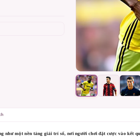
ch
 như một nền tảng giải trí số, nơi người chơi đặt cược vào kết qu