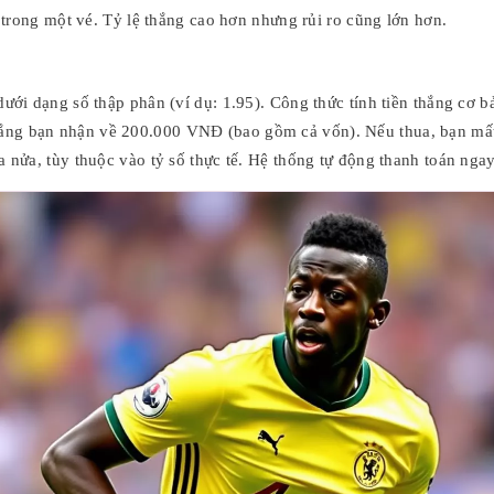
trong một vé. Tỷ lệ thắng cao hơn nhưng rủi ro cũng lớn hơn.
ưới dạng số thập phân (ví dụ: 1.95). Công thức tính tiền thắng cơ b
ng bạn nhận về 200.000 VNĐ (bao gồm cả vốn). Nếu thua, bạn mất t
a nửa, tùy thuộc vào tỷ số thực tế. Hệ thống tự động thanh toán nga