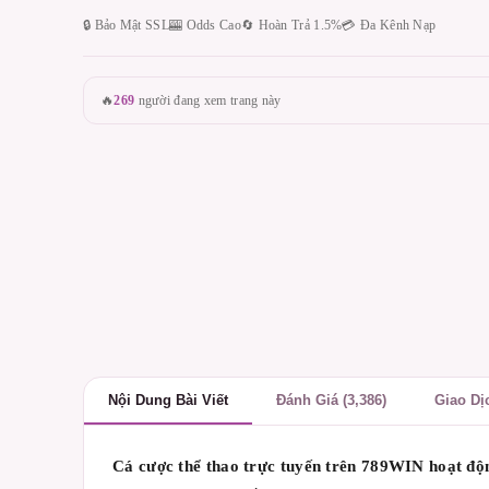
🔒 Bảo Mật SSL
🎰 Odds Cao
🔄 Hoàn Trả 1.5%
💳 Đa Kênh Nạp
🔥
269
người đang xem trang này
Nội Dung Bài Viết
Đánh Giá (3,386)
Giao Dị
Cá cược thể thao trực tuyến trên 789WIN hoạt động