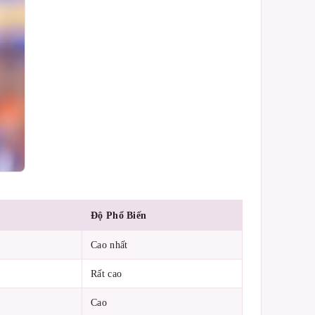
Độ Phổ Biến
Cao nhất
Rất cao
Cao