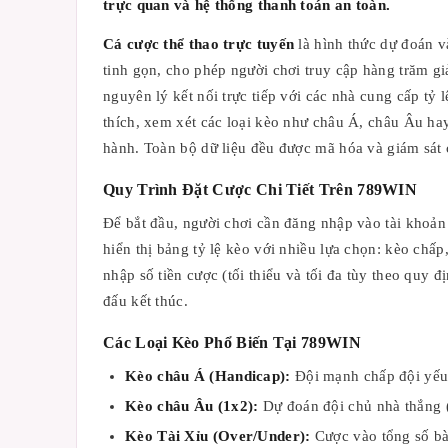
trực quan và hệ thống thanh toán an toàn.
Cá cược thể thao trực tuyến
là hình thức dự đoán và
tinh gọn, cho phép người chơi truy cập hàng trăm giả
nguyên lý kết nối trực tiếp với các nhà cung cấp tỷ
thích, xem xét các loại kèo như châu Á, châu Âu hay 
hành. Toàn bộ dữ liệu đều được mã hóa và giám sát 
Quy Trình Đặt Cược Chi Tiết Trên 789WIN
Để bắt đầu, người chơi cần đăng nhập vào tài khoản
hiển thị bảng tỷ lệ kèo với nhiều lựa chọn: kèo chấp
nhập số tiền cược (tối thiểu và tối đa tùy theo quy 
đấu kết thúc.
Các Loại Kèo Phổ Biến Tại 789WIN
Kèo châu Á (Handicap):
Đội mạnh chấp đội yếu m
Kèo châu Âu (1x2):
Dự đoán đội chủ nhà thắng (
Kèo Tài Xỉu (Over/Under):
Cược vào tổng số bàn