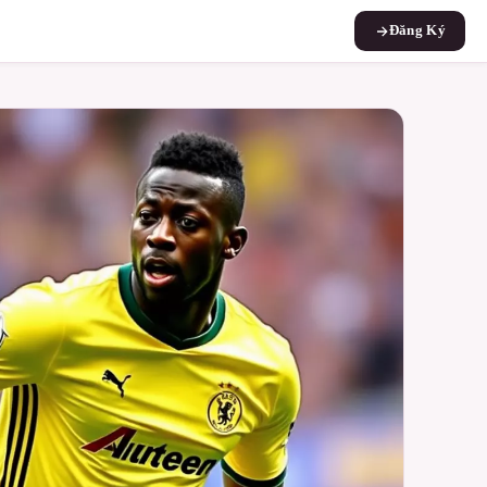
Đăng Ký