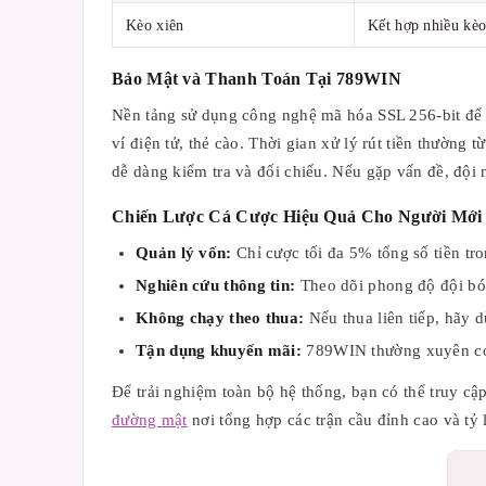
Kèo xiên
Kết hợp nhiều kèo
Bảo Mật và Thanh Toán Tại 789WIN
Nền tảng sử dụng công nghệ mã hóa SSL 256-bit để b
ví điện tử, thẻ cào. Thời gian xử lý rút tiền thường 
dễ dàng kiểm tra và đối chiếu. Nếu gặp vấn đề, đội n
Chiến Lược Cá Cược Hiệu Quả Cho Người Mới
Quản lý vốn:
Chỉ cược tối đa 5% tổng số tiền tr
Nghiên cứu thông tin:
Theo dõi phong độ đội bóng
Không chạy theo thua:
Nếu thua liên tiếp, hãy d
Tận dụng khuyến mãi:
789WIN thường xuyên có c
Để trải nghiệm toàn bộ hệ thống, bạn có thể truy cập 
đường mật
nơi tổng hợp các trận cầu đỉnh cao và tỷ 