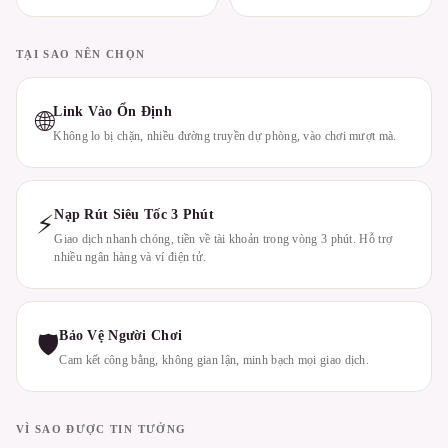
TẠI SAO NÊN CHỌN
Link Vào Ổn Định
🌐
Không lo bị chặn, nhiều đường truyền dự phòng, vào chơi mượt mà.
Nạp Rút Siêu Tốc 3 Phút
⚡
Giao dịch nhanh chóng, tiền về tài khoản trong vòng 3 phút. Hỗ trợ
nhiều ngân hàng và ví điện tử.
Bảo Vệ Người Chơi
🛡
Cam kết công bằng, không gian lận, minh bạch mọi giao dịch.
VÌ SAO ĐƯỢC TIN TƯỞNG