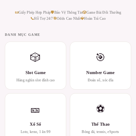
📜
Giấy Phép Hợp Pháp
🛡
Bảo Vệ Thông Tin
🎲
Game Bài Đổi Thưởng
📞
Hỗ Trợ 24/7
🎯
Odds Cao Nhất
💎
Hoàn Trả Cao
DANH MỤC GAME
🎲
🎯
Slot Game
Number Game
Hàng nghìn slot đỉnh cao
Đoán số, xóc đĩa
🎫
⚽
Xổ Số
Thể Thao
Loto, keno, 1 ăn 99
Bóng đá, tennis, eSports