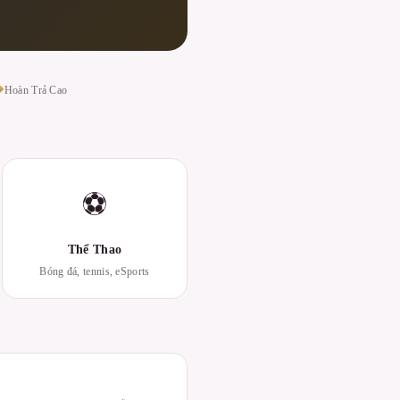

Hoàn Trả Cao
⚽
Thể Thao
Bóng đá, tennis, eSports