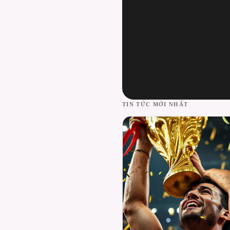
TIN TỨC MỚI NHẤT