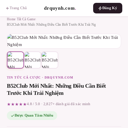
drquynh.com
.
Trang Chủ
Đăng Ký
Home
›
Tất Cả Game
›
B52Club Mới Nhất: Những Điều Cần Biết Trước Khi Trải Ng
TIN TỨC CÁ CƯỢC · DRQUYNH.COM
B52Club Mới Nhất: Những Điều Cần Biết
Trước Khi Trải Nghiệm
★★★★★
4.8 / 5.0 · 2,827+ đánh giá đã xác minh
Được Quan Tâm Nhiều