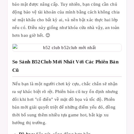
bảo mật được nâng cấp. Tuy nhiên, bạn cũng cần chủ
động bảo vệ tài khoản của mình bằng cách không chia
sẻ mật khẩu cho bất kỳ ai, và nên bật xác thực hai lớp
nếu có. Điều này giống như khóa cửa nhà vậy, an toàn
hơn bao giờ hết. 😊
So Sánh B52Club Mới Nhất Với Các Phiên Bản
Cũ
Nếu bạn là một người chơi kỳ cựu, chắc chắn sẽ nhận
ra sự khác biệt rõ rệt. Phiên bản cũ tuy ổn định nhưng
đôi khi hơi "cổ điển" về mặt đồ họa và tốc độ. Phiên
bản mới giải quyết triệt để những điểm yếu đó, đồng
thời bổ sung thêm nhiều tựa game hot, bắt kịp xu
hướng thị trường.