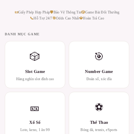
📜
Giấy Phép Hợp Pháp
🛡
Bảo Vệ Thông Tin
🎲
Game Bài Đổi Thưởng
📞
Hỗ Trợ 24/7
🎯
Odds Cao Nhất
💎
Hoàn Trả Cao
DANH MỤC GAME
🎲
🎯
Slot Game
Number Game
Hàng nghìn slot đỉnh cao
Đoán số, xóc đĩa
🎫
⚽
Xổ Số
Thể Thao
Loto, keno, 1 ăn 99
Bóng đá, tennis, eSports