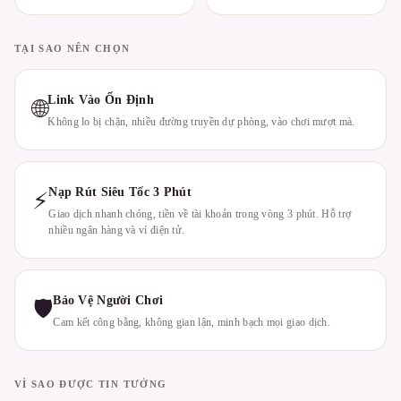
TẠI SAO NÊN CHỌN
Link Vào Ổn Định
🌐
Không lo bị chặn, nhiều đường truyền dự phòng, vào chơi mượt mà.
Nạp Rút Siêu Tốc 3 Phút
⚡
Giao dịch nhanh chóng, tiền về tài khoản trong vòng 3 phút. Hỗ trợ
nhiều ngân hàng và ví điện tử.
Bảo Vệ Người Chơi
🛡
Cam kết công bằng, không gian lận, minh bạch mọi giao dịch.
VÌ SAO ĐƯỢC TIN TƯỞNG