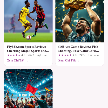
Fly88h.com Sports Review:
f168.vet Game Review: Fish
Checking Major Sports and
Shooting, Poker, and Card
Match Markets Before You
Games — Who Should Play
★★★★★
4.8 · 2622+ lượt xem
★★★★★
4.8 · 2429+ lượt xem
Bet
and Who Should Think Twice
Xem Chi Tiết →
Xem Chi Tiết →