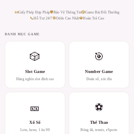
📜
Giấy Phép Hợp Pháp
🛡
Bảo Vệ Thông Tin
🎲
Game Bài Đổi Thưởng
📞
Hỗ Trợ 24/7
🎯
Odds Cao Nhất
💎
Hoàn Trả Cao
DANH MỤC GAME
🎲
🎯
Slot Game
Number Game
Hàng nghìn slot đỉnh cao
Đoán số, xóc đĩa
🎫
⚽
Xổ Số
Thể Thao
Loto, keno, 1 ăn 99
Bóng đá, tennis, eSports