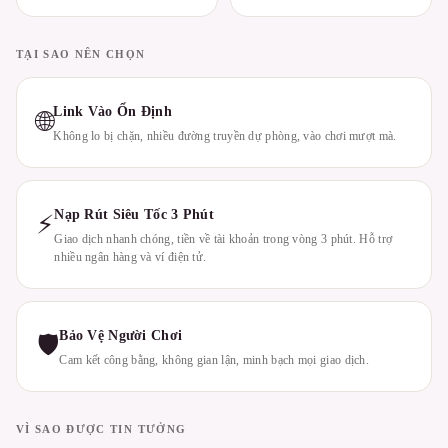
TẠI SAO NÊN CHỌN
Link Vào Ổn Định
🌐
Không lo bị chặn, nhiều đường truyền dự phòng, vào chơi mượt mà.
Nạp Rút Siêu Tốc 3 Phút
⚡
Giao dịch nhanh chóng, tiền về tài khoản trong vòng 3 phút. Hỗ trợ
nhiều ngân hàng và ví điện tử.
Bảo Vệ Người Chơi
🛡
Cam kết công bằng, không gian lận, minh bạch mọi giao dịch.
VÌ SAO ĐƯỢC TIN TƯỞNG