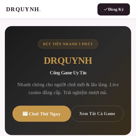
DRQUYNH
.
Đăng Ký
RÚT TIỀN NHANH 3 PHÚT
DRQUYNH
Cổng Game Uy Tín
Nhanh chóng cho người chơi mới & lão làng. Live
casino đẳng cấp. Trải nghiệm mượt mà.
🎰 Chơi Thử Ngay
Xem Tất Cả Game