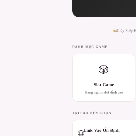
📜
Giấy Phép 
DANH MỤC GAME
🎲
Slot Game
Hàng nghìn slot đỉnh cao
TẠI SAO NÊN CHỌN
Link Vào Ổn Định
🌐