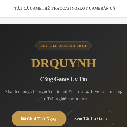
TẤT CẢ GAME
THỂ THAO
CASINO
SLOT GAME
BẮN CÁ
RÚT TIỀN NHANH 3 PHÚT
DRQUYNH
Cổng Game Uy Tín
Nhanh chóng cho người chơi mới & lão làng. Live casino đẳng
cấp. Trải nghiệm mượt mà.
🎰 Chơi Thử Ngay
Xem Tất Cả Game