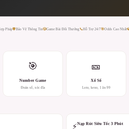
Hợp Pháp
🛡
Bảo Vệ Thông Tin
🎲
Game Bài Đổi Thưởng
📞
Hỗ Trợ 24/7
🎯
Odds Cao Nhất

🎯
🎫
Number Game
Xổ Số
Đoán số, xóc đĩa
Loto, keno, 1 ăn 99
Nạp Rút Siêu Tốc 3 Phút
⚡