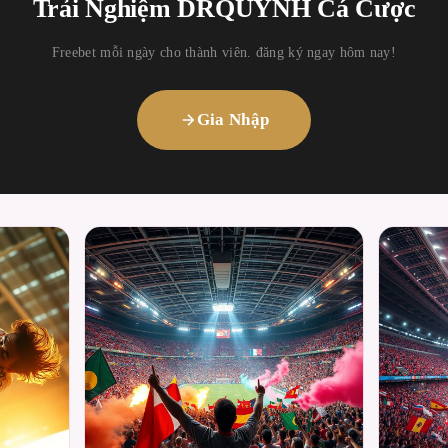
Trải Nghiệm DRQUYNH Cá Cược
Freebet mỗi ngày cho thành viên. đăng ký ngay hôm nay!
Gia Nhập