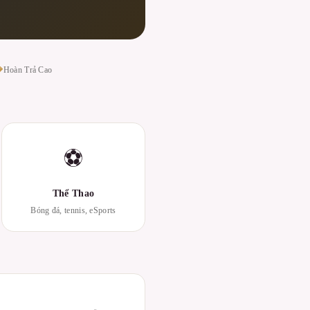

Hoàn Trả Cao
⚽
Thể Thao
Bóng đá, tennis, eSports