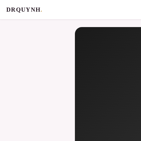
DRQUYNH
.