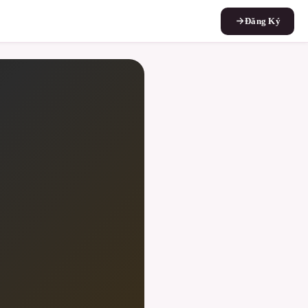
Đăng Ký