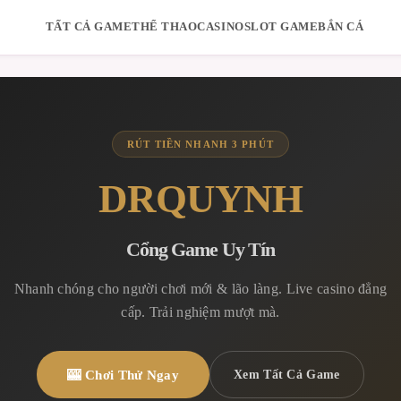
TẤT CẢ GAME
THỂ THAO
CASINO
SLOT GAME
BẮN CÁ
RÚT TIỀN NHANH 3 PHÚT
DRQUYNH
Cổng Game Uy Tín
Nhanh chóng cho người chơi mới & lão làng. Live casino đẳng
cấp. Trải nghiệm mượt mà.
🎰 Chơi Thử Ngay
Xem Tất Cả Game