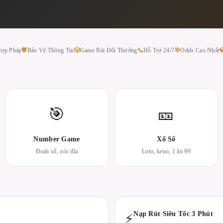
Hợp Pháp
🛡
Bảo Vệ Thông Tin
🎲
Game Bài Đổi Thưởng
📞
Hỗ Trợ 24/7
🎯
Odds Cao Nhất

🎯
🎫
Number Game
Xổ Số
Đoán số, xóc đĩa
Loto, keno, 1 ăn 99
Nạp Rút Siêu Tốc 3 Phút
⚡