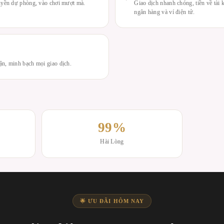
uyền dự phòng, vào chơi mượt mà.
Giao dịch nhanh chóng, tiền về tài 
ngân hàng và ví điện tử.
ận, minh bạch mọi giao dịch.
99%
Hài Lòng
🌟 ƯU ĐÃI HÔM NAY