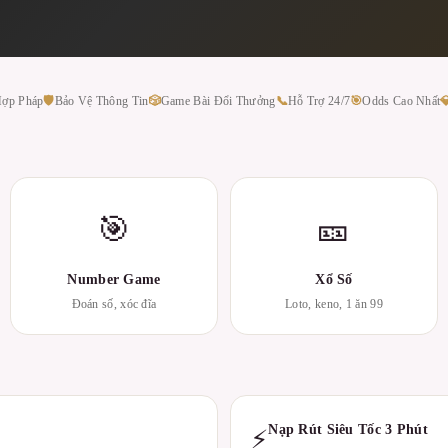
Hợp Pháp
🛡
Bảo Vệ Thông Tin
🎲
Game Bài Đổi Thưởng
📞
Hỗ Trợ 24/7
🎯
Odds Cao Nhất

🎯
🎫
Number Game
Xổ Số
Đoán số, xóc đĩa
Loto, keno, 1 ăn 99
Nạp Rút Siêu Tốc 3 Phút
⚡