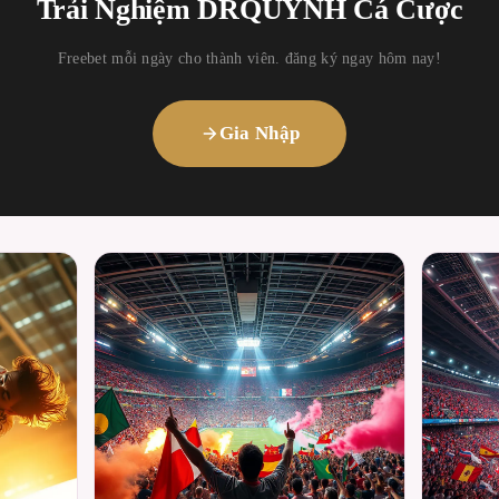
Trải Nghiệm DRQUYNH Cá Cược
Freebet mỗi ngày cho thành viên. đăng ký ngay hôm nay!
Gia Nhập