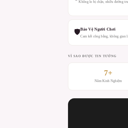
Không lo bị chặn, nhiều đường tr
Bảo Vệ Người Chơi
🛡
Cam kết công bằng, không gian l
VÌ SAO ĐƯỢC TIN TƯỞNG
7+
Năm Kinh Nghiệm