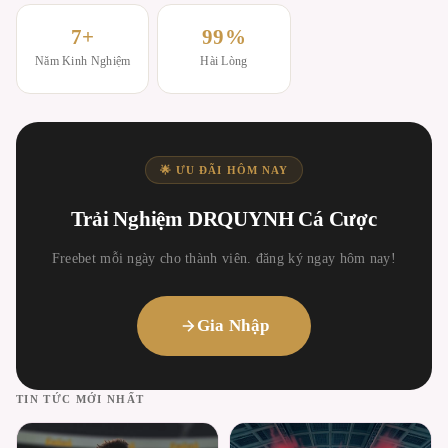
7+
99%
Năm Kinh Nghiệm
Hài Lòng
🌟 ƯU ĐÃI HÔM NAY
Trải Nghiệm DRQUYNH Cá Cược
Freebet mỗi ngày cho thành viên. đăng ký ngay hôm nay!
Gia Nhập
TIN TỨC MỚI NHẤT