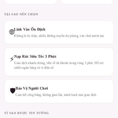
TẠI SAO NÊN CHỌN
Link Vào Ổn Định
🌐
Không lo bị chặn, nhiều đường truyền dự phòng, vào chơi mượt mà.
Nạp Rút Siêu Tốc 3 Phút
⚡
Giao dịch nhanh chóng, tiền về tài khoản trong vòng 3 phút. Hỗ trợ
nhiều ngân hàng và ví điện tử.
Bảo Vệ Người Chơi
🛡
Cam kết công bằng, không gian lận, minh bạch mọi giao dịch.
VÌ SAO ĐƯỢC TIN TƯỞNG