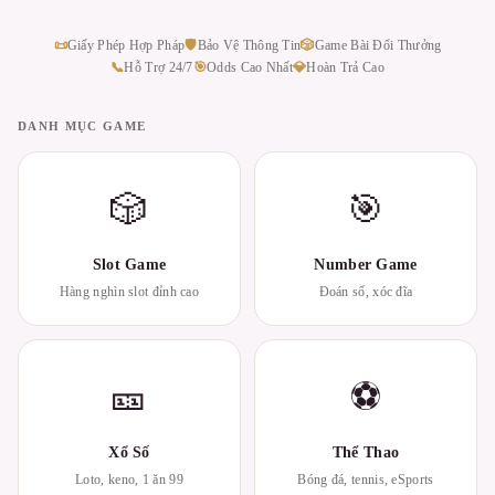
📜
Giấy Phép Hợp Pháp
🛡
Bảo Vệ Thông Tin
🎲
Game Bài Đổi Thưởng
📞
Hỗ Trợ 24/7
🎯
Odds Cao Nhất
💎
Hoàn Trả Cao
DANH MỤC GAME
🎲
🎯
Slot Game
Number Game
Hàng nghìn slot đỉnh cao
Đoán số, xóc đĩa
🎫
⚽
Xổ Số
Thể Thao
Loto, keno, 1 ăn 99
Bóng đá, tennis, eSports