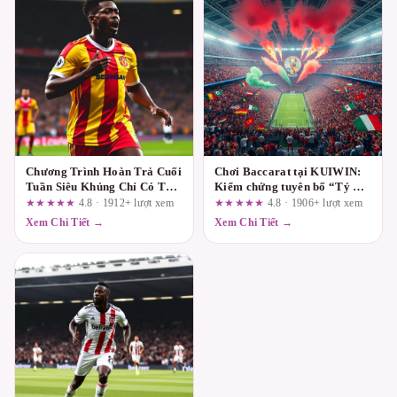
Chương Trình Hoàn Trả Cuối
Chơi Baccarat tại KUIWIN:
Tuần Siêu Khủng Chỉ Có Tại
Kiểm chứng tuyên bố “Tỷ Lệ
TG88: Góc Nhìn UX Về
Thắng Cao” và “Phát Sóng
★★★★★
4.8 · 1912+ lượt xem
★★★★★
4.8 · 1906+ lượt xem
Những Điều Mà Quảng Cáo
Trực Tiếp 100%”
Xem Chi Tiết →
Xem Chi Tiết →
Không Nói