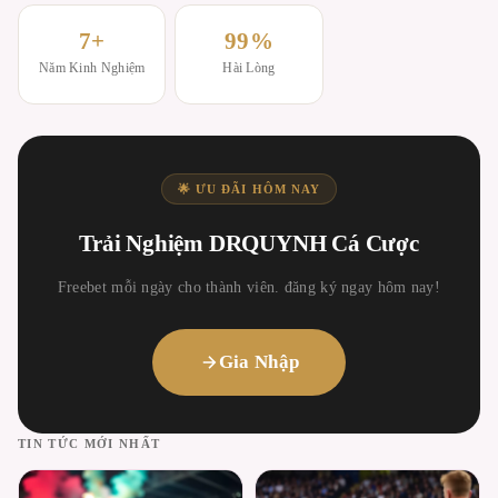
7+
99%
Năm Kinh Nghiệm
Hài Lòng
🌟 ƯU ĐÃI HÔM NAY
Trải Nghiệm DRQUYNH Cá Cược
Freebet mỗi ngày cho thành viên. đăng ký ngay hôm nay!
Gia Nhập
TIN TỨC MỚI NHẤT