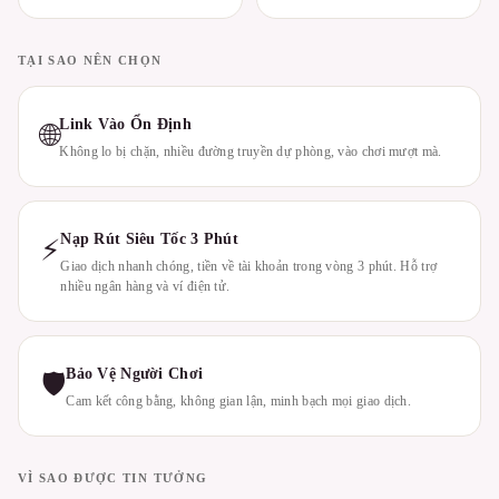
TẠI SAO NÊN CHỌN
Link Vào Ổn Định
🌐
Không lo bị chặn, nhiều đường truyền dự phòng, vào chơi mượt mà.
Nạp Rút Siêu Tốc 3 Phút
⚡
Giao dịch nhanh chóng, tiền về tài khoản trong vòng 3 phút. Hỗ trợ
nhiều ngân hàng và ví điện tử.
Bảo Vệ Người Chơi
🛡
Cam kết công bằng, không gian lận, minh bạch mọi giao dịch.
VÌ SAO ĐƯỢC TIN TƯỞNG