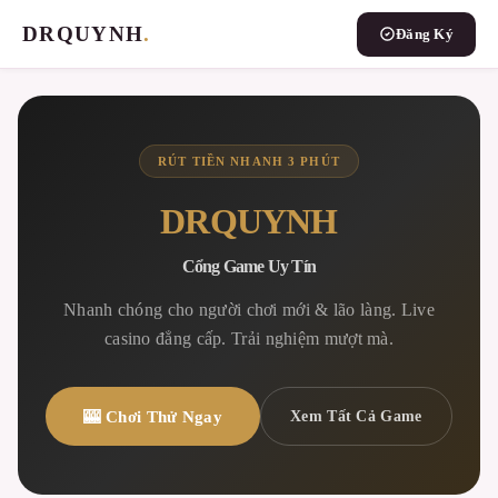
DRQUYNH
.
Đăng Ký
RÚT TIỀN NHANH 3 PHÚT
DRQUYNH
Cổng Game Uy Tín
Nhanh chóng cho người chơi mới & lão làng. Live
casino đẳng cấp. Trải nghiệm mượt mà.
🎰 Chơi Thử Ngay
Xem Tất Cả Game