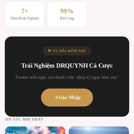
7+
99%
Năm Kinh Nghiệm
Hài Lòng
🌟 ƯU ĐÃI HÔM NAY
Trải Nghiệm DRQUYNH Cá Cược
Freebet mỗi ngày cho thành viên. đăng ký ngay hôm nay!
Gia Nhập
TIN TỨC MỚI NHẤT