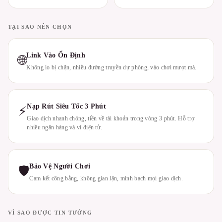
TẠI SAO NÊN CHỌN
Link Vào Ổn Định
🌐
Không lo bị chặn, nhiều đường truyền dự phòng, vào chơi mượt mà.
Nạp Rút Siêu Tốc 3 Phút
⚡
Giao dịch nhanh chóng, tiền về tài khoản trong vòng 3 phút. Hỗ trợ
nhiều ngân hàng và ví điện tử.
Bảo Vệ Người Chơi
🛡
Cam kết công bằng, không gian lận, minh bạch mọi giao dịch.
VÌ SAO ĐƯỢC TIN TƯỞNG