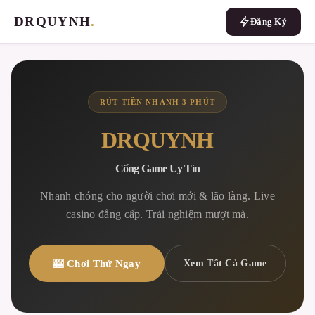
DRQUYNH
.
Đăng Ký
RÚT TIỀN NHANH 3 PHÚT
DRQUYNH
Cổng Game Uy Tín
Nhanh chóng cho người chơi mới & lão làng. Live
casino đẳng cấp. Trải nghiệm mượt mà.
🎰 Chơi Thử Ngay
Xem Tất Cả Game