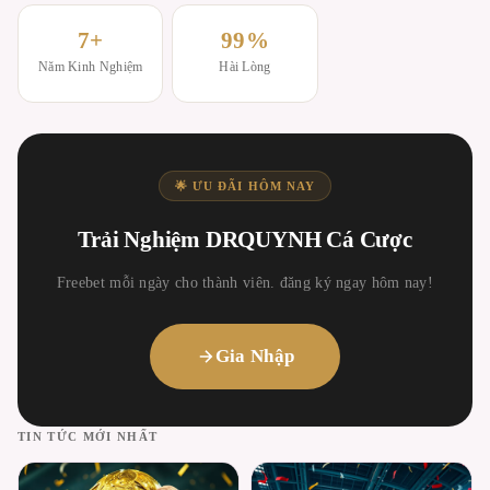
7+
99%
Năm Kinh Nghiệm
Hài Lòng
🌟 ƯU ĐÃI HÔM NAY
Trải Nghiệm DRQUYNH Cá Cược
Freebet mỗi ngày cho thành viên. đăng ký ngay hôm nay!
Gia Nhập
TIN TỨC MỚI NHẤT