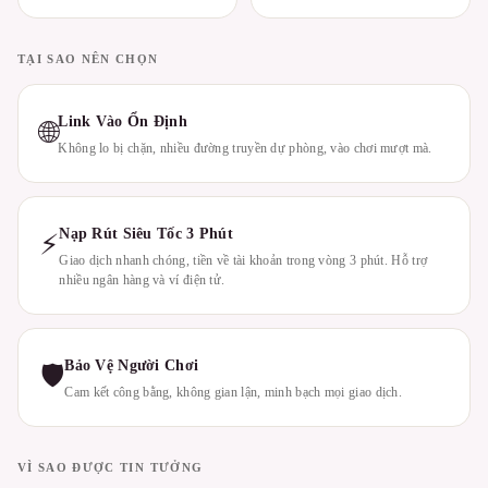
TẠI SAO NÊN CHỌN
Link Vào Ổn Định
🌐
Không lo bị chặn, nhiều đường truyền dự phòng, vào chơi mượt mà.
Nạp Rút Siêu Tốc 3 Phút
⚡
Giao dịch nhanh chóng, tiền về tài khoản trong vòng 3 phút. Hỗ trợ
nhiều ngân hàng và ví điện tử.
Bảo Vệ Người Chơi
🛡
Cam kết công bằng, không gian lận, minh bạch mọi giao dịch.
VÌ SAO ĐƯỢC TIN TƯỞNG