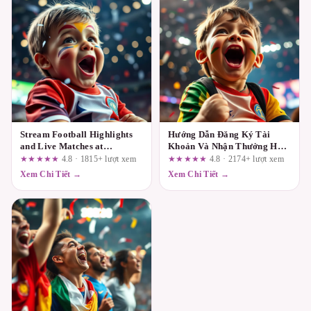
Stream Football Highlights
Hướng Dẫn Đăng Ký Tài
and Live Matches at
Khoản Và Nhận Thưởng Hội
kubettop.io: A Practical
Viên Tại mm88.report
★★★★★
4.8 · 1815+ lượt xem
★★★★★
4.8 · 2174+ lượt xem
Evaluation
Xem Chi Tiết →
Xem Chi Tiết →