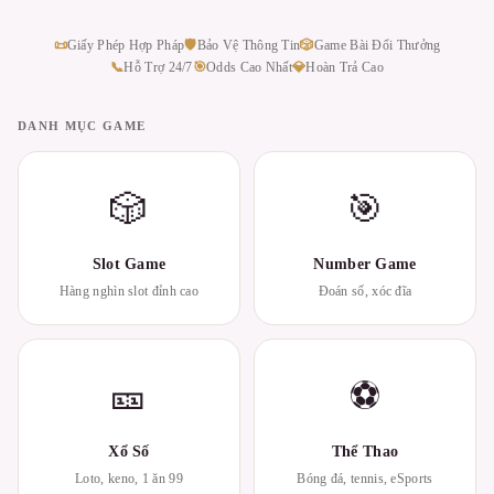
📜
Giấy Phép Hợp Pháp
🛡
Bảo Vệ Thông Tin
🎲
Game Bài Đổi Thưởng
📞
Hỗ Trợ 24/7
🎯
Odds Cao Nhất
💎
Hoàn Trả Cao
DANH MỤC GAME
🎲
🎯
Slot Game
Number Game
Hàng nghìn slot đỉnh cao
Đoán số, xóc đĩa
🎫
⚽
Xổ Số
Thể Thao
Loto, keno, 1 ăn 99
Bóng đá, tennis, eSports