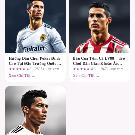
Hướng Dẫn Chơi Poker Đỉnh
Bầu Cua Tôm Cá LV88 – Trò
Cao Tại Đấu Trường Quốc Tế
Chơi Dân Gian Khoác Áo
VMAX
Hiện Đại, Ai Thực Sự Nên
★★★★★
4.8 · 2605+ lượt xem
★★★★★
4.8 · 1947+ lượt xem
Chơi?
Xem Chi Tiết →
Xem Chi Tiết →