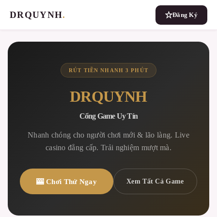
DRQUYNH
.
Đăng Ký
RÚT TIỀN NHANH 3 PHÚT
DRQUYNH
Cổng Game Uy Tín
Nhanh chóng cho người chơi mới & lão làng. Live
casino đẳng cấp. Trải nghiệm mượt mà.
🎰 Chơi Thử Ngay
Xem Tất Cả Game