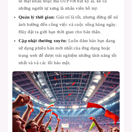
sẻ mật khẩu hoặc mã OTP với bất kỳ ai, kể cả
những người tự xưng là nhân viên hỗ trợ.
Quản lý thời gian:
Giải trí là tốt, nhưng đừng để nó
ảnh hưởng đến công việc và cuộc sống hàng ngày.
Hãy đặt ra giới hạn thời gian cho bản thân.
Cập nhật thường xuyên:
Luôn đảm bảo bạn đang
sử dụng phiên bản mới nhất của ứng dụng hoặc
trang web để được trải nghiệm những tính năng tốt
nhất và vá các lỗi bảo mật.