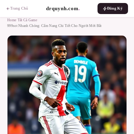
drquynh.com
.
Trang Chủ
Đăng Ký
Home
›
Tất Cả Game
›
999sot Nhanh Chóng: Cẩm Nang Chi Tiết Cho Người Mới Bắt