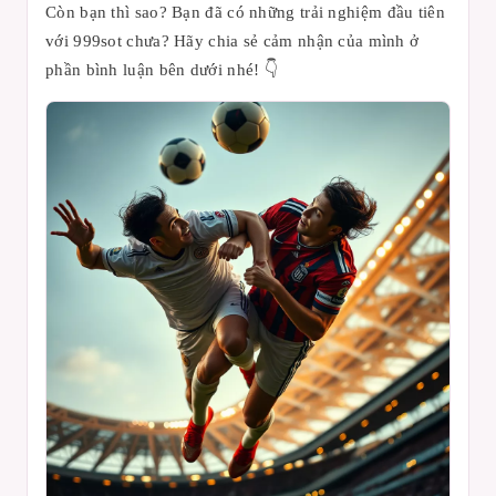
Còn bạn thì sao? Bạn đã có những trải nghiệm đầu tiên
với 999sot chưa? Hãy chia sẻ cảm nhận của mình ở
phần bình luận bên dưới nhé! 👇