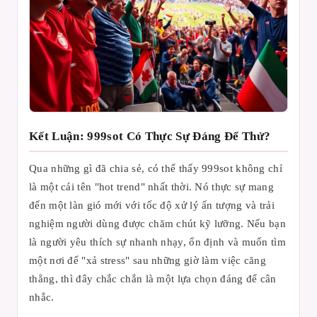
Kết Luận: 999sot Có Thực Sự Đáng Để Thử?
Qua những gì đã chia sẻ, có thể thấy 999sot không chỉ
là một cái tên "hot trend" nhất thời. Nó thực sự mang
đến một làn gió mới với tốc độ xử lý ấn tượng và trải
nghiệm người dùng được chăm chút kỹ lưỡng. Nếu bạn
là người yêu thích sự nhanh nhạy, ổn định và muốn tìm
một nơi để "xả stress" sau những giờ làm việc căng
thẳng, thì đây chắc chắn là một lựa chọn đáng để cân
nhắc.