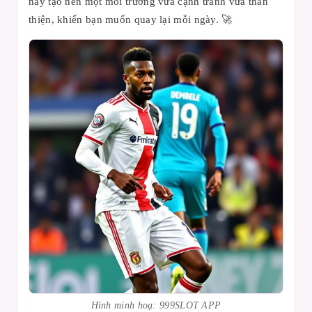
này tạo nên một môi trường vừa cạnh tranh vừa thân
thiện, khiến bạn muốn quay lại mỗi ngày. 🚀
Hình minh hoạ: 999SLOT APP