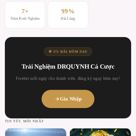
7+
99%
Năm Kinh Nghiệm
Hài Lòng
🌟 ƯU ĐÃI HÔM NAY
Trải Nghiệm DRQUYNH Cá Cược
Freebet mỗi ngày cho thành viên. đăng ký ngay hôm nay!
Gia Nhập
TIN TỨC MỚI NHẤT