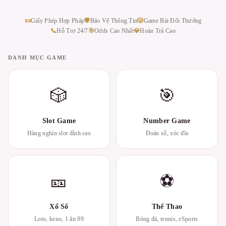
📜
Giấy Phép Hợp Pháp
🛡
Bảo Vệ Thông Tin
🎲
Game Bài Đổi Thưởng
📞
Hỗ Trợ 24/7
🎯
Odds Cao Nhất
💎
Hoàn Trả Cao
DANH MỤC GAME
🎲
🎯
Slot Game
Number Game
Hàng nghìn slot đỉnh cao
Đoán số, xóc đĩa
🎫
⚽
Xổ Số
Thể Thao
Loto, keno, 1 ăn 99
Bóng đá, tennis, eSports