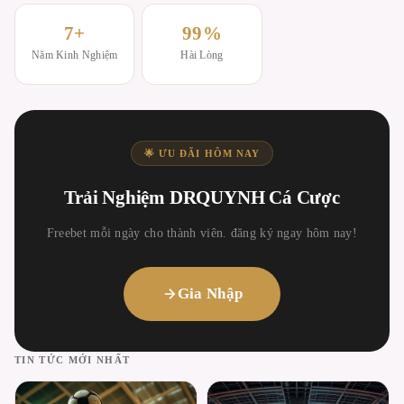
7+
99%
Năm Kinh Nghiệm
Hài Lòng
🌟 ƯU ĐÃI HÔM NAY
Trải Nghiệm DRQUYNH Cá Cược
Freebet mỗi ngày cho thành viên. đăng ký ngay hôm nay!
Gia Nhập
TIN TỨC MỚI NHẤT