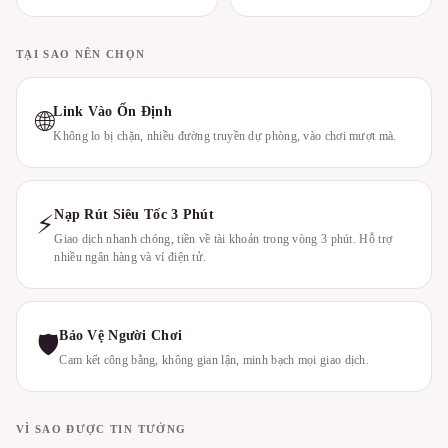
TẠI SAO NÊN CHỌN
Link Vào Ổn Định
🌐
Không lo bị chặn, nhiều đường truyền dự phòng, vào chơi mượt mà.
Nạp Rút Siêu Tốc 3 Phút
⚡
Giao dịch nhanh chóng, tiền về tài khoản trong vòng 3 phút. Hỗ trợ
nhiều ngân hàng và ví điện tử.
Bảo Vệ Người Chơi
🛡
Cam kết công bằng, không gian lận, minh bạch mọi giao dịch.
VÌ SAO ĐƯỢC TIN TƯỞNG